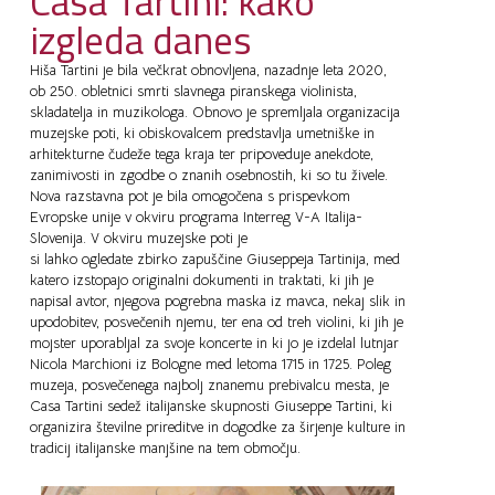
Casa Tartini: kako
izgleda danes
Hiša Tartini je bila večkrat obnovljena, nazadnje leta 2020,
ob 250. obletnici smrti slavnega piranskega violinista,
skladatelja in muzikologa. Obnovo je spremljala organizacija
muzejske poti, ki obiskovalcem predstavlja umetniške in
arhitekturne čudeže tega kraja ter pripoveduje anekdote,
zanimivosti in zgodbe o znanih osebnostih, ki so tu živele.
Nova razstavna pot je bila omogočena s prispevkom
Evropske unije v okviru programa Interreg V-A Italija-
Slovenija. V okviru muzejske poti je
si lahko ogledate zbirko zapuščine Giuseppeja Tartinija, med
katero izstopajo originalni dokumenti in traktati, ki jih je
napisal avtor, njegova pogrebna maska iz mavca, nekaj slik in
upodobitev, posvečenih njemu, ter ena od treh violini, ki jih je
mojster uporabljal za svoje koncerte in ki jo je izdelal lutnjar
Nicola Marchioni iz Bologne med letoma 1715 in 1725. Poleg
muzeja, posvečenega najbolj znanemu prebivalcu mesta, je
Casa Tartini sedež italijanske skupnosti Giuseppe Tartini, ki
organizira številne prireditve in dogodke za širjenje kulture in
tradicij italijanske manjšine na tem območju.