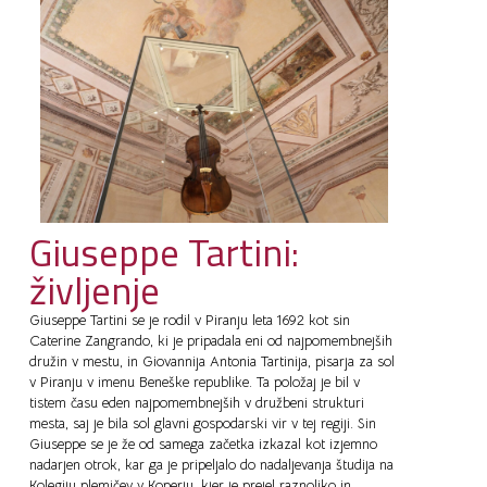
Giuseppe Tartini:
življenje
Giuseppe Tartini se je rodil v Piranju leta 1692 kot sin
Caterine Zangrando, ki je pripadala eni od najpomembnejših
družin v mestu, in Giovannija Antonia Tartinija, pisarja za sol
v Piranju v imenu Beneške republike. Ta položaj je bil v
tistem času eden najpomembnejših v družbeni strukturi
mesta, saj je bila sol glavni gospodarski vir v tej regiji. Sin
Giuseppe se je že od samega začetka izkazal kot izjemno
nadarjen otrok, kar ga je pripeljalo do nadaljevanja študija na
Kolegiju plemičev v Koperju, kjer je prejel raznoliko in