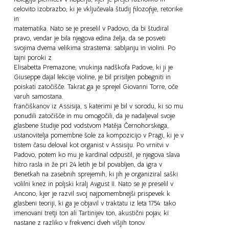
celovito izobrazbo, ki je vključevala študij filozofije, retorike
in
matematika. Nato se je preselil v Padovo, da bi študiral
pravo, vendar je bila njegova edina želja, da se posveti
svojima dvema velikima strastema: sabljanju in violini. Po
tajni poroki z
Elisabetta Premazone, vnukinja nadškofa Padove, ki ji je
Giuseppe dajal lekcije violine, je bil prisiljen pobegniti in
poiskati zatočišče. Takrat ga je sprejel Giovanni Torre, oče
varuh samostana.
frančiškanov iz Assisija, s katerimi je bil v sorodu, ki so mu
ponudili zatočišče in mu omogočili, da je nadaljeval svoje
glasbene študije pod vodstvom Matěja Černohorskega,
ustanovitelja pomembne šole za kompozicijo v Pragi, ki je v
tistem času deloval kot organist v Assisiju. Po vrnitvi v
Padovo, potem ko mu je kardinal odpustil, je njegova slava
hitro rasla in že pri 24 letih je bil povabljen, da igra v
Benetkah na zasebnih sprejemih, ki jih je organiziral saški
volilni knez in poljski kralj Avgust II. Nato se je preselil v
Ancono, kjer je razvil svoj najpomembnejši prispevek k
glasbeni teoriji, ki ga je objavil v traktatu iz leta 1754: tako
imenovani tretji ton ali Tartinijev ton, akustični pojav, ki
nastane z razliko v frekvenci dveh višjih tonov.