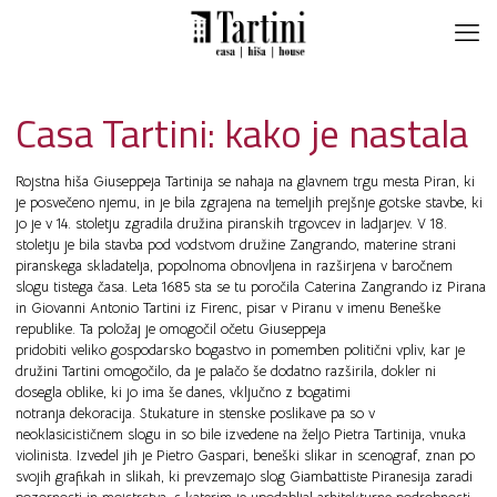
Casa Tartini: kako je nastala
Rojstna hiša Giuseppeja Tartinija se nahaja na glavnem trgu mesta Piran, ki
je posvečeno njemu, in je bila zgrajena na temeljih prejšnje gotske stavbe, ki
jo je v 14. stoletju zgradila družina piranskih trgovcev in ladjarjev. V 18.
stoletju je bila stavba pod vodstvom družine Zangrando, materine strani
piranskega skladatelja, popolnoma obnovljena in razširjena v baročnem
slogu tistega časa. Leta 1685 sta se tu poročila Caterina Zangrando iz Pirana
in Giovanni Antonio Tartini iz Firenc, pisar v Piranu v imenu Beneške
republike. Ta položaj je omogočil očetu Giuseppeja
pridobiti veliko gospodarsko bogastvo in pomemben politični vpliv, kar je
družini Tartini omogočilo, da je palačo še dodatno razširila, dokler ni
dosegla oblike, ki jo ima še danes, vključno z bogatimi
notranja dekoracija. Stukature in stenske poslikave pa so v
neoklasicističnem slogu in so bile izvedene na željo Pietra Tartinija, vnuka
violinista. Izvedel jih je Pietro Gaspari, beneški slikar in scenograf, znan po
svojih grafikah in slikah, ki prevzemajo slog Giambattiste Piranesija zaradi