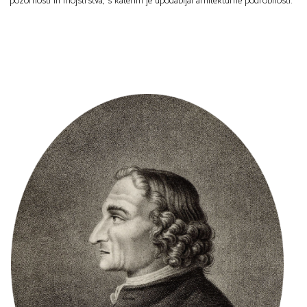
pozornosti in mojstrstva, s katerim je upodabljal arhitekturne podrobnosti.