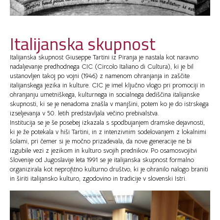
Italijanska skupnost
Italijanska skupnost Giuseppe Tartini iz Piranja je nastala kot naravno
nadaljevanje predhodnega CIC (Circolo Italiano di Cultura), ki je bil
ustanovljen takoj po vojni (1946) z namenom ohranjanja in zaščite
italijanskega jezika in kulture. CIC je imel ključno vlogo pri promociji in
ohranjanju umetniškega, kulturnega in socialnega dediščina italijanske
skupnosti, ki se je nenadoma znašla v manjšini, potem ko je do istrskega
izseljevanja v 50. letih predstavljala večino prebivalstva.
Institucija se je še posebej izkazala s spodbujanjem dramske dejavnosti,
ki je že potekala v hiši Tartini, in z intenzivnim sodelovanjem z lokalnimi
šolami, pri čemer si je močno prizadevala, da nove generacije ne bi
izgubile vezi z jezikom in kulturo svojih prednikov. Po osamosvojitvi
Slovenije od Jugoslavije leta 1991 se je italijanska skupnost formalno
organizirala kot neprofitno kulturno društvo, ki je ohranilo nalogo braniti
in širiti italijansko kulturo, zgodovino in tradicije v slovenski Istri.