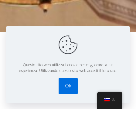
Casa Tartini
Piran
Questo sito web utilizza i cookie per migliorare la tua
esperienza. Utilizzando questo sito web accetti il loro uso.
Hiša Tartini, ki se nahaja na glavnem trgu v Piranu, je rojstna hiša slavnega
violinista Giuseppeja Tartinija. Zgrajena je bila v 14. stoletju, v 18. stoletju
Ok
pa je bila obnovljena v baročnem slogu. Danes, po številnih obnovah,
gosti muzej posvečen Tartiniju in služi kot sedež Italijanske skupnosti
Giuseppe Tartini, katera promovira italijansko kulturo v regiji.
SL